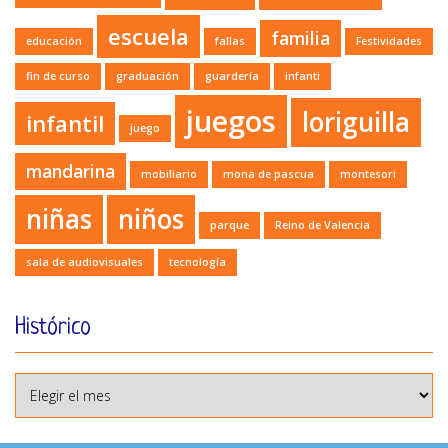
escuela
familia
educación
fallas
Festividades
fin de curso
graduación
guardería
infanti
juegos
loriguilla
infantil
juego
mandarina
mobiliario
mona de pascua
montesori
niñas
niños
parque
Reino de Valencia
sala de audiovisuales
tecnología
Histórico
Histórico