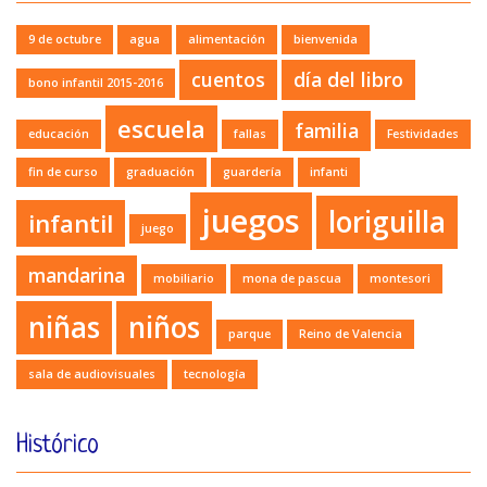
9 de octubre
agua
alimentación
bienvenida
cuentos
día del libro
bono infantil 2015-2016
escuela
familia
educación
fallas
Festividades
fin de curso
graduación
guardería
infanti
juegos
loriguilla
infantil
juego
mandarina
mobiliario
mona de pascua
montesori
niñas
niños
parque
Reino de Valencia
sala de audiovisuales
tecnología
Histórico