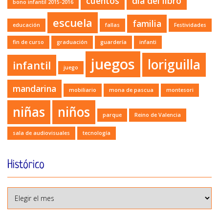
cuentos
día del libro
bono infantil 2015-2016
escuela
familia
educación
fallas
Festividades
fin de curso
graduación
guardería
infanti
juegos
loriguilla
infantil
juego
mandarina
mobiliario
mona de pascua
montesori
niñas
niños
parque
Reino de Valencia
sala de audiovisuales
tecnología
Histórico
Histórico