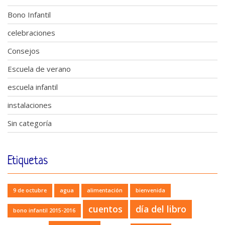
Bono Infantil
celebraciones
Consejos
Escuela de verano
escuela infantil
instalaciones
Sin categoría
Etiquetas
9 de octubre
agua
alimentación
bienvenida
cuentos
día del libro
bono infantil 2015-2016