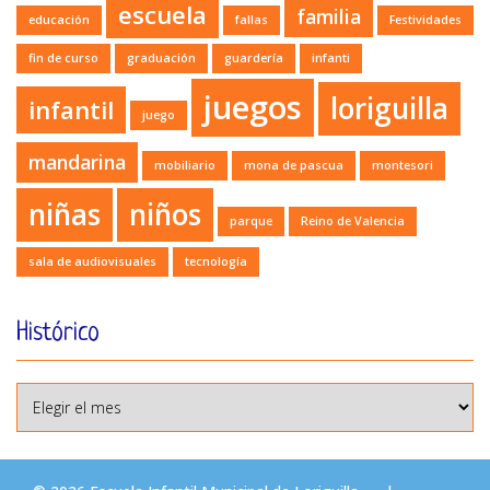
escuela
familia
educación
fallas
Festividades
fin de curso
graduación
guardería
infanti
juegos
loriguilla
infantil
juego
mandarina
mobiliario
mona de pascua
montesori
niñas
niños
parque
Reino de Valencia
sala de audiovisuales
tecnología
Histórico
Histórico