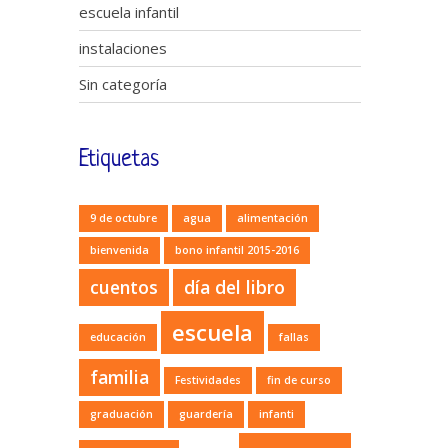
escuela infantil
instalaciones
Sin categoría
Etiquetas
9 de octubre
agua
alimentación
bienvenida
bono infantil 2015-2016
cuentos
día del libro
escuela
educación
fallas
familia
Festividades
fin de curso
graduación
guardería
infanti