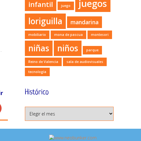
juegos
infantil
juego
loriguilla
mandarina
mobiliario
mona de pascua
montesori
niñas
niños
parque
Reino de Valencia
sala de audiovisuales
tecnología
Histórico
r
Histórico