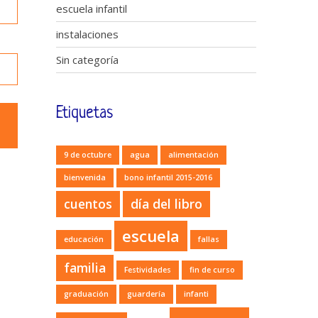
escuela infantil
instalaciones
Sin categoría
Etiquetas
9 de octubre
agua
alimentación
bienvenida
bono infantil 2015-2016
cuentos
día del libro
escuela
educación
fallas
familia
Festividades
fin de curso
graduación
guardería
infanti