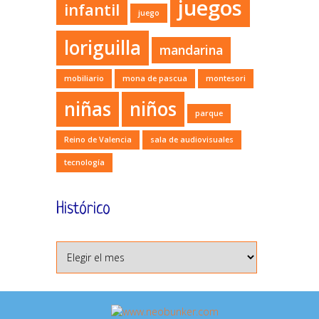
juegos
infantil
juego
loriguilla
mandarina
mobiliario
mona de pascua
montesori
niñas
niños
parque
Reino de Valencia
sala de audiovisuales
tecnología
Histórico
Histórico